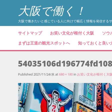
大阪で働く！
大阪で働きたいと感じている人に向けて幅広く情報を発信する
コンテンツへスキップ
サイトマップ
お笑い文化が根付く大阪
ソウ
メニュー
まずは王道の観光スポットへ
知っておくと良い
54035106d196774fd10
Published
2021/11/24/水
at
680 × 180
in
お笑い文化が根付く大