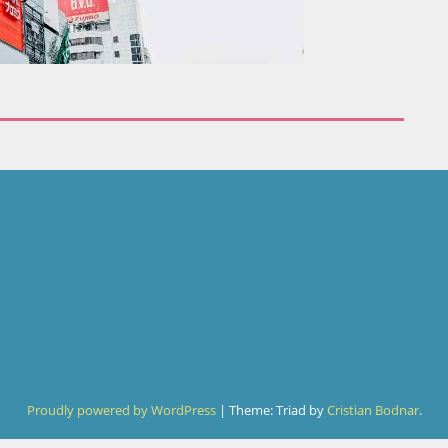
Proudly powered by WordPress
|
Theme: Triad by
Cristian Bodnar
.